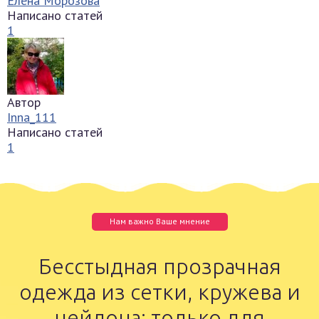
Елена Морозова
Написано статей
1
Автор
Inna_111
Написано статей
1
Нам важно Ваше мнение
Бесстыдная прозрачная
одежда из сетки, кружева и
нейлона: только для