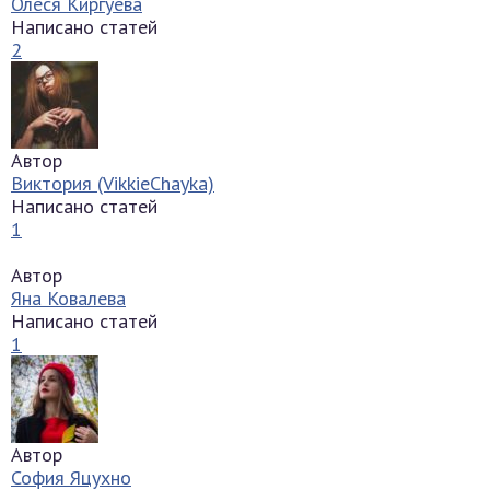
Олеся Киргуева
Написано статей
2
Автор
Виктория (VikkieChayka)
Написано статей
1
Автор
Яна Ковалева
Написано статей
1
Автор
София Яцухно