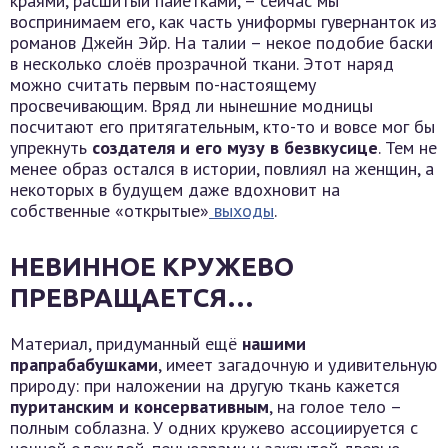
краями, расшитый пайетками, – сейчас мы
воспринимаем его, как часть униформы гувернанток из
романов Джейн Эйр. На талии – некое подобие баски
в несколько слоёв прозрачной ткани. Этот наряд
можно считать первым по-настоящему
просвечивающим. Вряд ли нынешние модницы
посчитают его притягательным, кто-то и вовсе мог бы
упрекнуть
создателя и его музу в безвкусице
. Тем не
менее образ остался в истории, повлиял на женщин, а
некоторых в будущем даже вдохновит на
собственные «открытые»
выходы
.
НЕВИННОЕ КРУЖЕВО
ПРЕВРАЩАЕТСЯ…
Материал, придуманный ещё
нашими
прапрабабушками
, имеет загадочную и удивительную
природу: при наложении на другую ткань кажется
пуританским и консервативным
, на голое тело –
полным соблазна. У одних кружево ассоциируется с