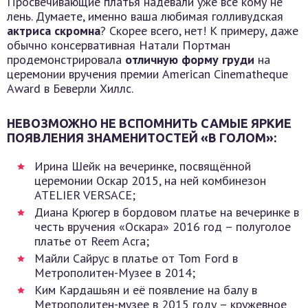
Просвечивающие платья надевали уже все кому не
лень. Думаете, именно ваша любимая голливудская
актриса скромна
? Скорее всего, нет! К примеру, даже
обычно консервативная Натали Портман
продемонстрировала
отличную форму груди
на
церемонии вручения премии American Cinematheque
Award в Беверли Хиллс.
НЕВОЗМОЖНО НЕ ВСПОМНИТЬ САМЫЕ ЯРКИЕ
ПОЯВЛЕНИЯ ЗНАМЕНИТОСТЕЙ «В ГОЛОМ»:
Ирина Шейк на вечеринке, посвящённой
церемонии Оскар 2015, на ней комбинезон
ATELIER VERSACE;
Диана Крюгер в бордовом платье на вечеринке в
честь вручения «Оскара» 2016 год – полуголое
платье от Reem Acra;
Майли Сайрус в платье от Tom Ford в
Метрополитен-Музее в 2014;
Ким Кардашьян и её появление на балу в
Метрополитен-музее в 2015 году – кружевное