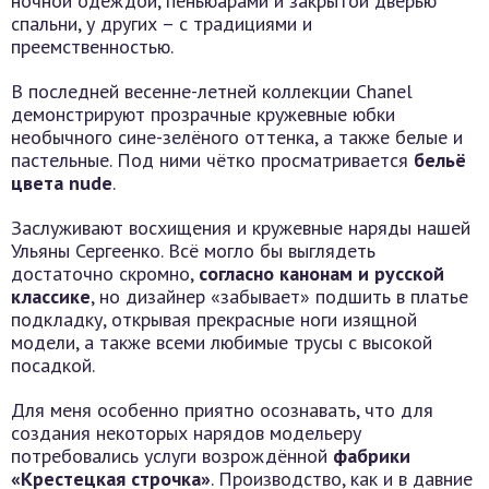
ночной одеждой, пеньюарами и закрытой дверью
спальни, у других – с традициями и
преемственностью.
В последней весенне-летней коллекции Chanel
демонстрируют прозрачные кружевные юбки
необычного сине-зелёного оттенка, а также белые и
пастельные. Под ними чётко просматривается
бельё
цвета nude
.
Заслуживают восхищения и кружевные наряды нашей
Ульяны Сергеенко. Всё могло бы выглядеть
достаточно скромно,
согласно канонам и русской
классике
, но дизайнер «забывает» подшить в платье
подкладку, открывая прекрасные ноги изящной
модели, а также всеми любимые трусы с высокой
посадкой.
Для меня особенно приятно осознавать, что для
создания некоторых нарядов модельеру
потребовались услуги возрождённой
фабрики
«Крестецкая строчка»
. Производство, как и в давние