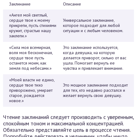
Заклинание
Описание
«Ангел мой светлый,
сердце твое к моему
Универсальное заклинание,
прикрепи, пусть стихиями
которое подходит для любой
кружит, страстью нашу
ситуации и с любым человеком.
заклепи.»
«Сила моя всемирная,
Это заклинание используется,
воля моя бесконечная,
когда девушка, на которую
сердце твое пусть
делается приворот, сильно от вас
останется моим, как
ушла. Помогает вернуть ее
земля под небесами.»
чувства и привлекает внимание.
«Моей власти не едино,
сердце твое тихо
Это мощное заклинание подходит
приворожено, умирает
для тех, кто недавно расстался и
старое, рождается
желает вернуть свою девушку.
новое.»
Чтение заклинаний следует производить с уверенным,
спокойным тоном и максимальной концентрацией.
Обязательно представляйте цель в процессе чтения.
Попробуйте действовать в уединении, чтобы ничто