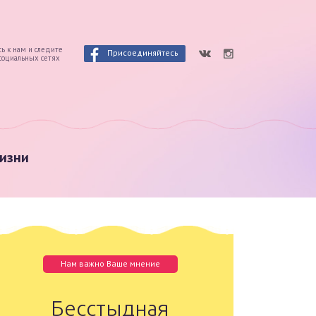
ь к нам и следите
Присоединяйтесь
 социальных сетях
изни
Нам важно Ваше мнение
Бесстыдная