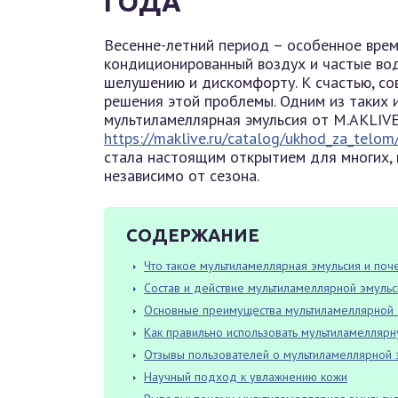
ГОДА
Весенне-летний период – особенное врем
кондиционированный воздух и частые во
шелушению и дискомфорту. К счастью, с
решения этой проблемы. Одним из таких 
мультиламеллярная эмульсия от M.AKLIVE
https://maklive.ru/catalog/ukhod_za_telom
стала настоящим открытием для многих, 
независимо от сезона.
СОДЕРЖАНИЕ
Что такое мультиламеллярная эмульсия и поч
Состав и действие мультиламеллярной эмульс
Основные преимущества мультиламеллярной 
Как правильно использовать мультиламелляр
Отзывы пользователей о мультиламеллярной 
Научный подход к увлажнению кожи