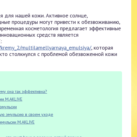
я для нашей кожи. Активное солнце,
дные процедуры могут привести к обезвоживанию,
овременная косметология предлагает эффективные
инновационных средств является
:
/kremy_2/multilamellyarnaya_emulsiya/
, которая
кто столкнулся с проблемой обезвоженной кожи
ему она так эффективна?
ии M.AKLIVE
эмульсии
ную эмульсию в своем уходе
эмульсии M.AKLIVE