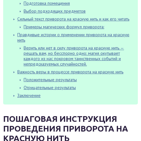
Подготовка помещения
Выбор подходящих предметов
Сильный текст приворота на красную нить и как его читать
Примеры магических формул приворота:
Правдивые истории о применении приворота на красную
нить
Верить или нет в силу приворота на красную нить —
решать вам, но бесспорно одно: магия окутывает
каждого из нас покровом таинственных событий и
непредсказуемых случайностей.
Важность веры в процессе приворота на красную нить
Положительные результаты
Отрицательные результаты
Заключение
ПОШАГОВАЯ ИНСТРУКЦИЯ
ПРОВЕДЕНИЯ ПРИВОРОТА НА
КРАСНУЮ НИТЬ