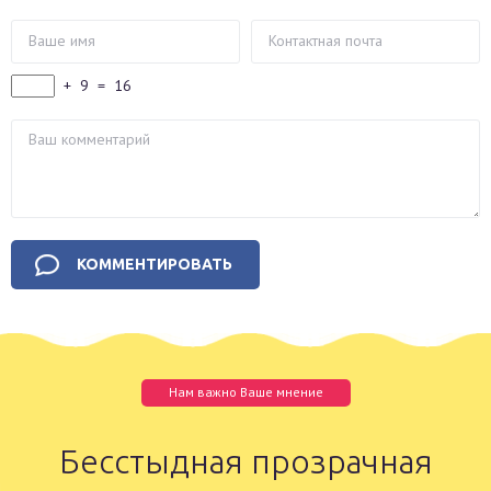
+
9
=
16
Нам важно Ваше мнение
Бесстыдная прозрачная