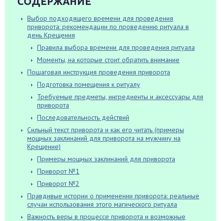
СОДЕРЖАНИЕ
Выбор подходящего времени для проведения
приворота: рекомендации по проведению ритуала в
день Крещения
Правила выбора времени для проведения ритуала
Моменты, на которые стоит обратить внимание
Пошаговая инструкция проведения приворота
Подготовка помещения к ритуалу
Требуемые предметы, ингредиенты и аксессуары для
приворота
Последовательность действий
Сильный текст приворота и как его читать (примеры
мощных заклинаний для приворота на мужчину на
Крещение)
Примеры мощных заклинаний для приворота
Приворот №1
Приворот №2
Правдивые истории о применении приворота: реальные
случаи использования этого магического ритуала
Важность веры в процессе приворота и возможные