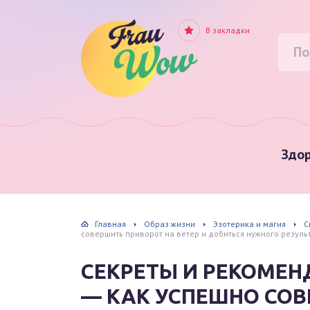
В закладки
Здор
Главная
Образ жизни
Эзотерика и магия
С
совершить приворот на ветер и добиться нужного резуль
СЕКРЕТЫ И РЕКОМЕ
— КАК УСПЕШНО СОВ