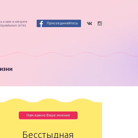
ь к нам и следите
Присоединяйтесь
 социальных сетях
изни
Нам важно Ваше мнение
Бесстыдная