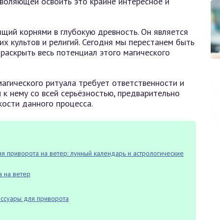
воляющей освоить это крайне интересное и
щий корнями в глубокую древность. Он является
х культов и религий. Сегодня мы перестанем быть
аскрыть весь потенциал этого магического
магического ритуала требует ответственности и
 к нему со всей серьёзностью, предварительно
кости данного процесса.
приворота на ветер: лунный календарь и астрологические
 на ветер
ссуары для приворота