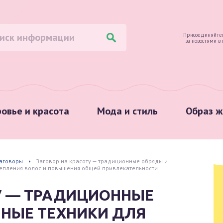
Присоединяйтес
за новостями в
овье и красота
Мода и стиль
Образ ж
аговоры
Заговор на красоту — традиционные обряды и
репления волос и повышения общей привлекательности
У — ТРАДИЦИОННЫЕ
ННЫЕ ТЕХНИКИ ДЛЯ