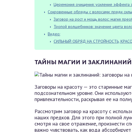
Церемония очищения: усиление эффекта з
Сокровенные обряды с волосами: пряди силы
Заговор на рост и мощь волос: магия пре
Тропой волшебников: значение цвета вол
Видео:
СИЛЬНЫЙ ОБРЯД НА СТРОЙНОСТЬ, КРАСО
ТАЙНЫ МАГИИ И ЗАКЛИНАНИЙ:
Заговоры на красоту — это старинные маг
подсознательном уровне. Они используют
привлекательности, раскрывая ее на полн
Рассмотрим заговор на красоту с исполь
наших предков. Для этого при полной лун
смотря на свое отражение, произнести сп
важно чувствовать, как вода абсорбирует