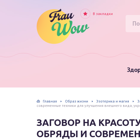
В закладки
Здор
Главная
Образ жизни
Эзотерика и магия
З
современные техники для улучшения внешнего вида, ук
ЗАГОВОР НА КРАСОТ
ОБРЯДЫ И СОВРЕМЕ