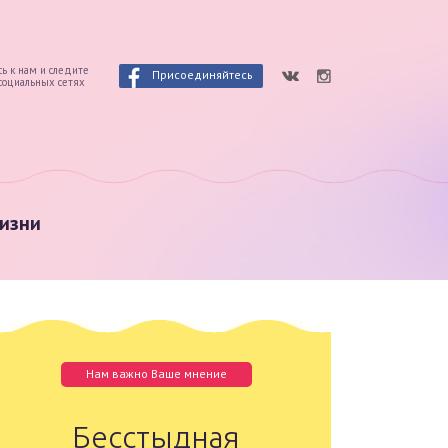
ь к нам и следите
Присоединяйтесь
 социальных сетях
изни
Нам важно Ваше мнение
Бесстыдная