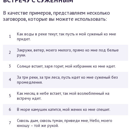
ВСТРЕЧУ С СУЖЕННЫМ
В качестве примеров, представляем несколько
заговоров, которые вы можете использовать:
Как воды в реке текут, так пусть и мой суженый ко мне
1
придет.
Закружи, ветер, моего милого, прямо ко мне под белые
2
руки.
3
Солнце встает, заря горит, мой избранник ко мне идет.
За три реки, за три леса, пусть идет ко мне суженый без
4
промедления.
Как месяц в небе встает, так мой возлюбленный на
5
встречу идет.
6
В море камушек катится, мой жених ко мне спешит.
Сквозь дым, сквозь туман, приведи мне, Небо, моего
7
юношу – той же рукой.