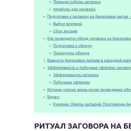
Принцип работы заговора
Атрибуты для заговора
Подготовка к заговору на березовые листья 
Выбор времени
Сбор листьев
Как проводится обряд заговора на березовы
Подготовка к обряду
Процедура обряда
Важность березовых листьев в народной маги
Эффективность и побочные эффекты заговор
Эффективность заговора
Побочные эффекты
Истории успеха: жизнь после проведения обр
Видео:
Курение. Ответы пастырей. Протоиереи Ан
РИТУАЛ ЗАГОВОРА НА Б