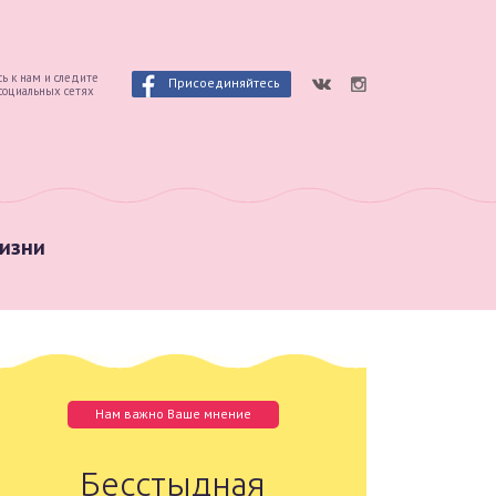
ь к нам и следите
Присоединяйтесь
 социальных сетях
изни
Нам важно Ваше мнение
Бесстыдная