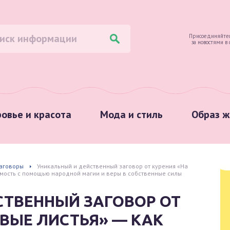
Присоединяйтес
за новостями в
овье и красота
Мода и стиль
Образ ж
аговоры
Уникальный и действенный заговор от курения «На
имость с помощью народной магии и веры в собственные силы
СТВЕННЫЙ ЗАГОВОР ОТ
ОВЫЕ ЛИСТЬЯ» — КАК