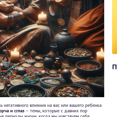
П
ь негативного влияния на вас или вашего ребенка
орча и сглаз
– темы, которые с давних пор
ые периоды жизни, когда мы чувствуем себя