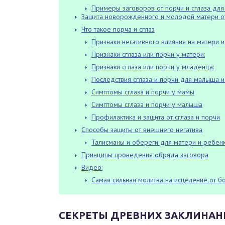
Примеры заговоров от порчи и сглаза дл
Защита новорожденного и молодой матери от
Что такое порча и сглаз
Признаки негативного влияния на матери 
Признаки сглаза или порчи у матери:
Признаки сглаза или порчи у младенца:
Последствия сглаза и порчи для малыша 
Симптомы сглаза и порчи у мамы
Симптомы сглаза и порчи у малыша
Профилактика и защита от сглаза и порчи
Способы защиты от внешнего негатива
Талисманы и обереги для матери и ребен
Принципы проведения обряда заговора
Видео:
Самая сильная молитва на исцеление от бо
СЕКРЕТЫ ДРЕВНИХ ЗАКЛИНАН