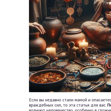
Если вы недавно стали мамой и опасаетес
враждебных сил, то эта статья для вас.
П
волнуют человечество, особенно в сложн