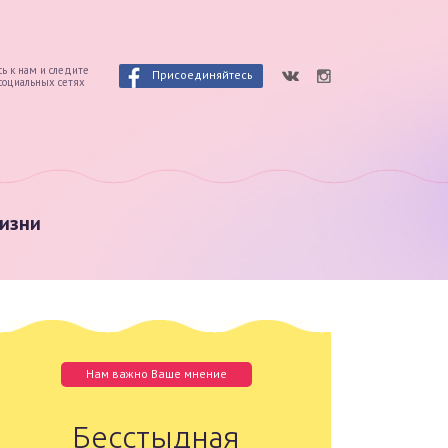
ь к нам и следите
Присоединяйтесь
 социальных сетях
изни
Нам важно Ваше мнение
Бесстыдная