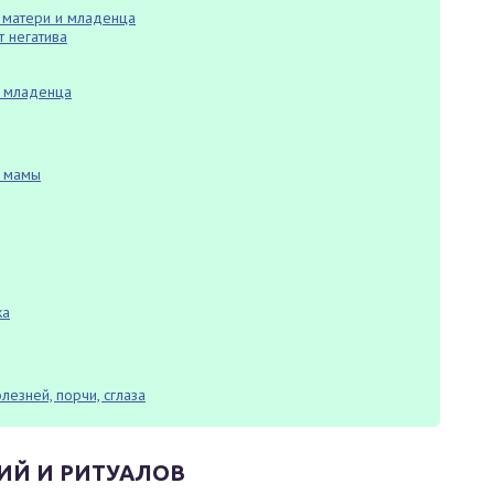
я матери и младенца
 негатива
и младенца
и мамы
ка
лезней, порчи, сглаза
ИЙ И РИТУАЛОВ