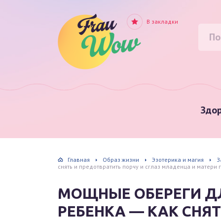
В закладки
Здор
Главная
Образ жизни
Эзотерика и магия
З
снять и предотвратить порчу и сглаз младенца и матери
МОЩНЫЕ ОБЕРЕГИ Д
РЕБЕНКА — КАК СНЯ