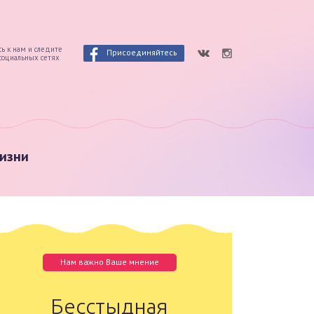
ь к нам и следите
Присоединяйтесь
 социальных сетях
изни
Нам важно Ваше мнение
Бесстыдная