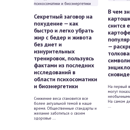
В чем з
Секретный заговор на
картошк
похудение — как
снится 
быстро и легко убрать
картофе
жир с бедер и живота
популяр
без диет и
— раскр
изнурительных
толкова
тренировок, пользуясь
символи
фактами из последних
энцикл
исследований в
сновиде
области психосоматики
и биоэнергетики
На первый в
могут показ
необычными
Снижение веса становится все
На самом де
более актуальной темой в наше
...
время. Общественные стандарты и
желание заботиться о своем
здоровье ...