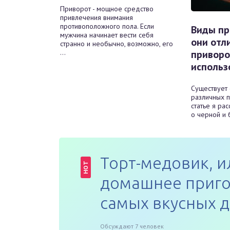
Приворот - мощное средство
привлечения внимания
противоположного пола. Если
Виды пр
мужчина начинает вести себя
они отл
странно и необычно, возможно, его
...
приворо
использ
Существует
различных п
статье я рас
о черной и б
Торт-медовик, и
HOT
домашнее приго
самых вкусных 
Обсуждают 7 человек