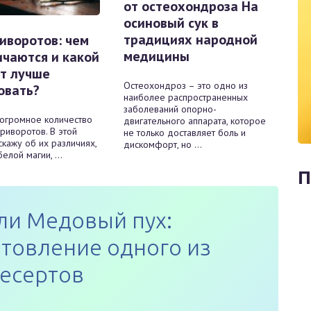
от остеохондроза На
осиновый сук в
традициях народной
иворотов: чем
медицины
ичаются и какой
т лучше
Остеохондроз – это одно из
овать?
наиболее распространенных
заболеваний опорно-
 огромное количество
двигательного аппарата, которое
риворотов. В этой
не только доставляет боль и
скажу об их различиях,
дискомфорт, но ...
елой магии, ...
П
ли Медовый пух:
товление одного из
десертов