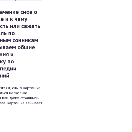
начение снов о
е и к чему
есть или сажать
ль по
ным сонникам
ываем общие
ния и
ку по
опедии
ний
згляд, сны о картошке
аться несколько
 или даже странными.
ле, картошка занимает