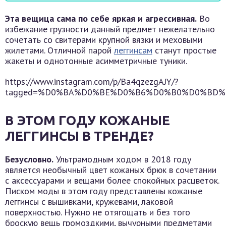
Эта вещица сама по себе яркая и агрессивная.
Во
избежание грузности данный предмет нежелательно
сочетать со свитерами крупной вязки и меховыми
жилетами. Отличной парой
леггинсам
станут простые
жакеты и однотонные асимметричные туники.
https://www.instagram.com/p/Ba4qzezgAJY/?
tagged=%D0%BA%D0%BE%D0%B6%D0%B0%D0%BD
В ЭТОМ ГОДУ КОЖАНЫЕ
ЛЕГГИНСЫ В ТРЕНДЕ?
Безусловно.
Ультрамодным ходом в 2018 году
является необычный цвет кожаных брюк в сочетании
с аксессуарами и вещами более спокойных расцветок.
Писком моды в этом году представлены кожаные
леггинсы с вышивками, кружевами, лаковой
поверхностью. Нужно не отягощать и без того
броскую вещь громоздкими, вычурными предметами