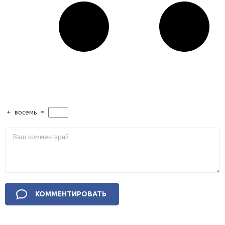
+
восемь
=