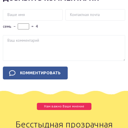
семь
−
=
4
Нам важно Ваше мнение
Бесстыдная прозрачная