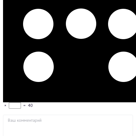
×
=
40