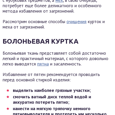
с нубуковых предметов, а
мех
, в свою очередь,
потребует еще более деликатного и особенного
метода избавления от загрязнений.
Рассмотрим основные способы
очищения
курток и
меха от загрязнений.
БОЛОНЬЕВАЯ КУРТКА
Болоньевая ткань представляет собой достаточно
легкий и практичный материал, с которого довольно
легко выводятся
пятна
и засаленность.
Избавление от пятен рекомендуется проводить
перед основной стиркой изделия:
выделить наиболее грязные участки
;
смочить ватный диск теплой водой и
аккуратно потереть пятно
;
нанести на мягкую тряпочку немного
пятновыводителя и протереть им несколько