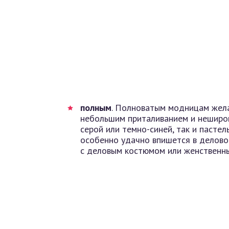
полным
. Полноватым модницам жел
небольшим приталиванием и неширок
серой или темно-синей, так и пастел
особенно удачно впишется в делово
с деловым костюмом или женственн