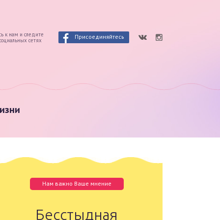
ь к нам и следите
Присоединяйтесь
 социальных сетях
изни
Нам важно Ваше мнение
Бесстыдная