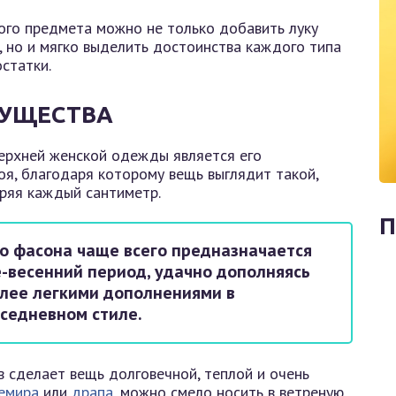
ого предмета можно не только добавить луку
, но и мягко выделить достоинства каждого типа
статки.
МУЩЕСТВА
ерхней женской одежды является его
оя, благодаря которому вещь выглядит такой,
еряя каждый сантиметр.
П
о фасона чаще всего предназначается
-весенний период, удачно дополняясь
олее легкими дополнениями в
вседневном стиле.
 сделает вещь долговечной, теплой и очень
емира
или
драпа
, можно смело носить в ветреную