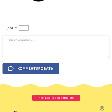
−
два
=
Нам важно Ваше мнение