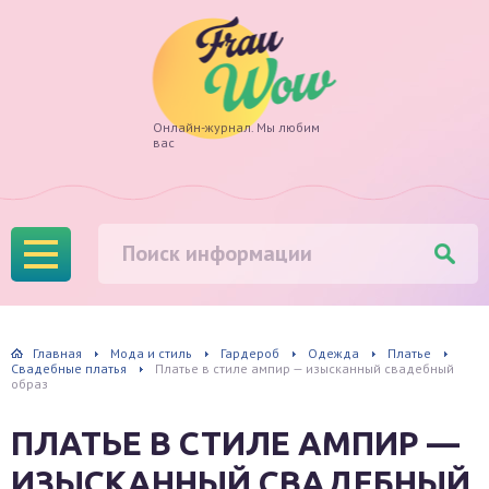
Frau
Онлайн-журнал. Мы любим
вас
Wow
Главная
Мода и стиль
Гардероб
Одежда
Платье
Свадебные платья
Платье в стиле ампир — изысканный свадебный
образ
ПЛАТЬЕ В СТИЛЕ АМПИР —
ИЗЫСКАННЫЙ СВАДЕБНЫЙ