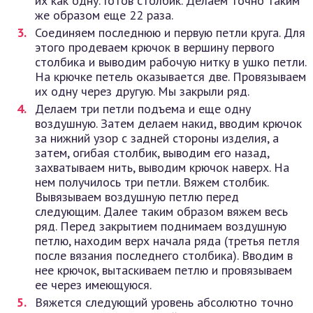
их как одну. Готов столбик. Делаем точно таким
же образом еще 22 раза.
Соединяем последнюю и первую петли круга. Для
этого продеваем крючок в вершину первого
столбика и выводим рабочую нитку в ушко петли.
На крючке петель оказывается две. Провязываем
их одну через другую. Мы закрыли ряд.
Делаем три петли подъема и еще одну
воздушную. Затем делаем накид, вводим крючок
за нижний узор с задней стороны изделия, а
затем, огибая столбик, выводим его назад,
захватываем нить, выводим крючок наверх. На
нем получилось три петли. Вяжем столбик.
Вывязываем воздушную петлю перед
следующим. Далее таким образом вяжем весь
ряд. Перед закрытием поднимаем воздушную
петлю, находим верх начала ряда (третья петля
после вязания последнего столбика). Вводим в
нее крючок, вытаскиваем петлю и провязываем
ее через имеющуюся.
Вяжется следующий уровень абсолютно точно