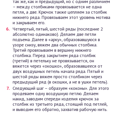
так же, как и предыдущий, но с одним различием
– между столбиками провязывается не одна
петля, а две. Крючок также цепляем за столбик
нижнего ряда. Провязываем этот уровень мотива
и закрываем его.
Четвертый, пятый, шестой ряды (последние 2
абсолютно одинаково). Делаем две петли
подъема. Далее в «арку», образовавшуюся в
узоре снизу, вяжем два обычных столбика.
Третий провязываем в вершину нижнего
столбика. Перед закрытием ряда столбик
(третий) в петельку не провязывается, он
вяжется через «окошко», образовавшееся от
двух воздушных петель начала ряда. Пятый и
шестой ряды вяжем просто столбиком через
предыдущий ряд (в окошки, а не в ушки петель).
Следующий шаг – образуем «коконы». Для этого
продеваем одну воздушную петлю. Делаем
накид, заводим спереди изделия крючок за
столбик из третьего ряда, стоящий под петлей,
и выводим его обратно, захватив рабочую нить.