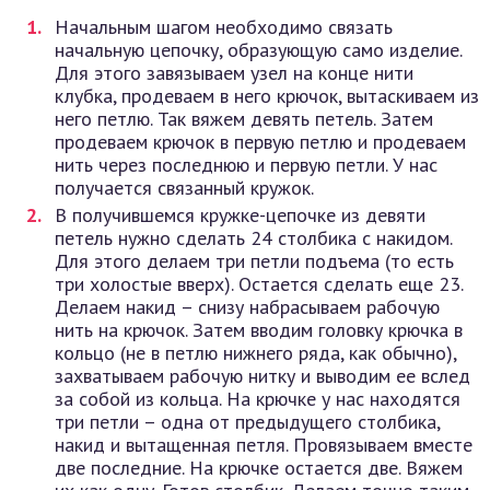
Начальным шагом необходимо связать
начальную цепочку, образующую само изделие.
Для этого завязываем узел на конце нити
клубка, продеваем в него крючок, вытаскиваем из
него петлю. Так вяжем девять петель. Затем
продеваем крючок в первую петлю и продеваем
нить через последнюю и первую петли. У нас
получается связанный кружок.
В получившемся кружке-цепочке из девяти
петель нужно сделать 24 столбика с накидом.
Для этого делаем три петли подъема (то есть
три холостые вверх). Остается сделать еще 23.
Делаем накид – снизу набрасываем рабочую
нить на крючок. Затем вводим головку крючка в
кольцо (не в петлю нижнего ряда, как обычно),
захватываем рабочую нитку и выводим ее вслед
за собой из кольца. На крючке у нас находятся
три петли – одна от предыдущего столбика,
накид и вытащенная петля. Провязываем вместе
две последние. На крючке остается две. Вяжем