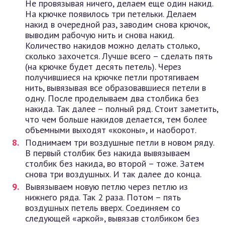
Не провязывая ничего, делаем еще один накид.
На крючке появилось три петельки. Делаем
накид в очередной раз, заводим снова крючок,
выводим рабочую нить и снова накид.
Количество накидов можно делать столько,
сколько захочется. Лучше всего – сделать пять
(на крючке будет десять петель). Через
получившиеся на крючке петли протягиваем
нить, вывязывая все образовавшиеся петели в
одну. После проделываем два столбика без
накида. Так далее – полный ряд. Стоит заметить,
что чем больше накидов делается, тем более
объемными выходят «коконы», и наоборот.
Поднимаем три воздушные петли в новом ряду.
В первый столбик без накида вывязываем
столбик без накида, во второй – тоже. Затем
снова три воздушных. И так далее до конца.
Вывязываем новую петлю через петлю из
нижнего ряда. Так 2 раза. Потом – пять
воздушных петель вверх. Соединяем со
следующей «аркой», вывязав столбиком без