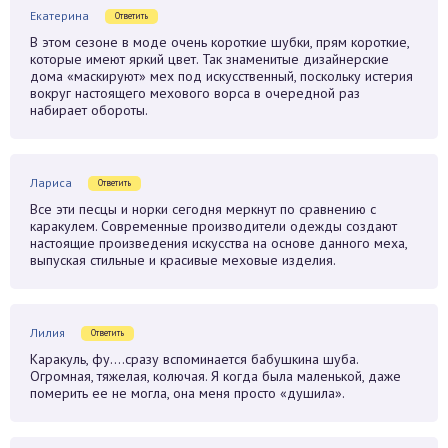
Екатерина
Ответить
В этом сезоне в моде очень короткие шубки, прям короткие,
которые имеют яркий цвет. Так знаменитые дизайнерские
дома «маскируют» мех под искусственный, поскольку истерия
вокруг настоящего мехового ворса в очередной раз
набирает обороты.
Лариса
Ответить
Все эти песцы и норки сегодня меркнут по сравнению с
каракулем. Современные производители одежды создают
настоящие произведения искусства на основе данного меха,
выпуская стильные и красивые меховые изделия.
Лилия
Ответить
Каракуль, фу….сразу вспоминается бабушкина шуба.
Огромная, тяжелая, колючая. Я когда была маленькой, даже
померить ее не могла, она меня просто «душила».