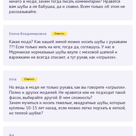
ничего в моде, зачем тогда писать комментарии? Нравятся
вам шубы а-ля бабушка, да и славно. Всем только об этом не
рассказывайте.
Елена Владимировна
Ответить
Какая мода? Как нашей зимой можно носить шубы с рукавами
??! Если только жить на юге, тогда да, соглашусь. У нас в
Мурманске нормальные шубы вкупе с меховой шапкой и
варежками не всегда спасают, а тут рукав, как «огрызок».
Irina
Ответить
Но ведь в моде не только рукава, как вы говорите «огрызок».
Полно и других моделей. Не нравится или не подходит такой
фасон, выбирайте другой. В чем сложность?
Зачем мучиться и носить тяжелые, квадратные шубы, которые
куплены 10-15 лет назад, если можно легко порхать в легкой,
но теплой шубке?
ika