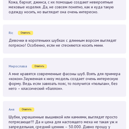
Кожа, бархат, джинса, с их помощью создают невероятные
меховые изделия. Да, не совсем понятно, как и куда такую
одежду носить, но выглядит она очень интересно.
Ric
Ответить
Девочки в коротеньких шубках с длинным ворсом выглядят
потрясно! Особенно, если не стесняются носить мини.
Мирослава
Ответить
А мне нравятся современные фасоны шуб. Взять для примера
«кокон».Зауженная к низу модель создает очень интересную
форму. Ведь если завязать пояс, то получится «тюльпан», без
него – классический «баллон».
Аня
Ответить
Шубки, украшенные вышивкой или камнями, выглядят просто
потрясающе!!! Да и цена для настоящего меха не такая уж и
запредельная, средний ценник – 50.000. Давно прошу у