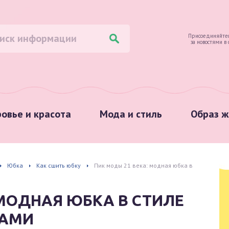
Присоединяйтес
за новостями в
овье и красота
Мода и стиль
Образ ж
Юбка
Как сшить юбку
Пик моды 21 века: модная юбка в
 МОДНАЯ ЮБКА В СТИЛЕ
КАМИ