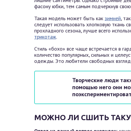
лишние сантиметры. Однако стройные де
фасону юбки, тем самым подчеркнув свою
Такая модель может быть как
зимней
, та
следует использовать хлопковую ткань св
прохладного сезона, лучше всего использ
трикотаж
.
Стиль «бохо» все чаще встречается в га
количество популярных, сильных и целеу
одежды. Это любители свободных взглядов
Творческие люди такж
помощью него они мо
поэкспериментировать
МОЖНО ЛИ СШИТЬ ТАК
Ответ на данный вопрос очевиден
: кон