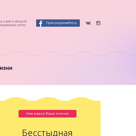
ь к нам и следите
Присоединяйтесь
 социальных сетях
изни
Нам важно Ваше мнение
Бесстыдная