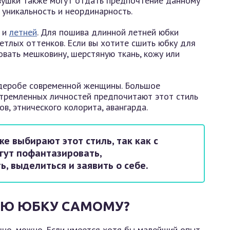
вушки также могут отдать предпочтение данному
 уникальность и неординарность.
к и
летней
. Для пошива длинной летней юбки
етлых оттенков. Если вы хотите сшить юбку для
овать мешковину, шерстяную ткань, кожу или
рдеробе современной женщины. Большое
стремленных личностей предпочитают этот стиль
, этнического колорита, авангарда.
е выбирают этот стиль, так как с
гут пофантазировать,
, выделиться и заявить о себе.
УЮ ЮБКУ САМОМУ?
ечно, можно. Если имеется хотя бы малейший опыт