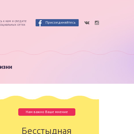
ь к нам и следите
Присоединяйтесь
 социальных сетях
изни
Нам важно Ваше мнение
Бесстыдная