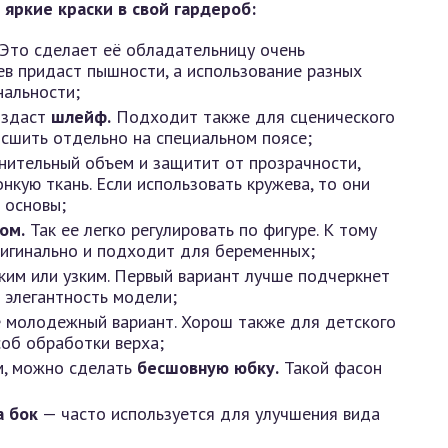
 яркие краски в свой гардероб:
. Это сделает её обладательницу очень
ев придаст пышности, а использование разных
нальности;
оздаст
шлейф.
Подходит также для сценического
 сшить отдельно на специальном поясе;
ительный объем и защитит от прозрачности,
нкую ткань. Если использовать кружева, то они
 основы;
ом.
Так ее легко регулировать по фигуре. К тому
ригинально и подходит для беременных;
им или узким. Первый вариант лучше подчеркнет
 элегантность модели;
ее молодежный вариант. Хорош также для детского
соб обработки верха;
м, можно сделать
бесшовную юбку.
Такой фасон
а бок
— часто используется для улучшения вида