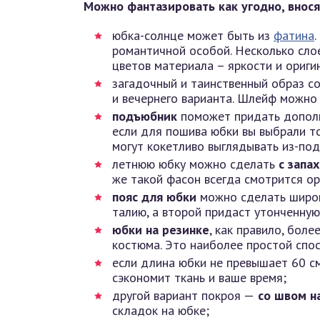
Можно фантазировать как угодно, внося
юбка-солнце может быть из
фатина
романтичной особой. Несколько сло
цветов материала – яркости и ориги
загадочный и таинственный образ с
и вечернего варианта. Шлейф можно
подъюбник
поможет придать дополн
если для пошива юбки вы выбрали то
могут кокетливо выглядывать из-под
летнюю юбку можно сделать
с запах
же такой фасон всегда смотрится о
пояс для юбки
можно сделать широк
талию, а второй придаст утонченную
юбки на резинке
, как правило, бол
костюма. Это наиболее простой спо
если длина юбки не превышает 60 с
сэкономит ткань и ваше время;
другой вариант покроя —
со швом н
складок на юбке;