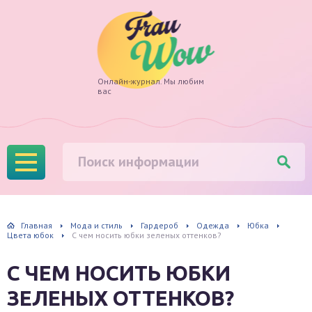
Frau
Онлайн-журнал. Мы любим
вас
Wow
Главная
Мода и стиль
Гардероб
Одежда
Юбка
Цвета юбок
С чем носить юбки зеленых оттенков?
С ЧЕМ НОСИТЬ ЮБКИ
ЗЕЛЕНЫХ ОТТЕНКОВ?