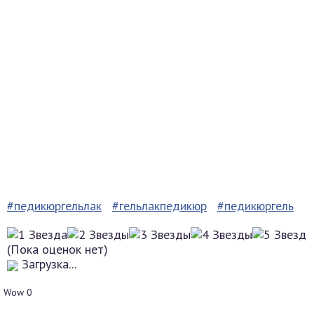
#педикюргельлак
#гельлакпедикюр
#педикюргель
(Пока оценок нет)
Загрузка...
Wow
0