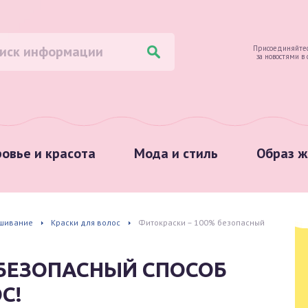
Присоединяйтес
за новостями в
овье и красота
Мода и стиль
Образ ж
шивание
Краски для волос
Фитокраски – 100% безопасный
 БЕЗОПАСНЫЙ СПОСОБ
С!