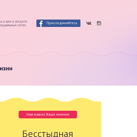
ь к нам и следите
Присоединяйтесь
 социальных сетях
изни
Нам важно Ваше мнение
Бесстыдная