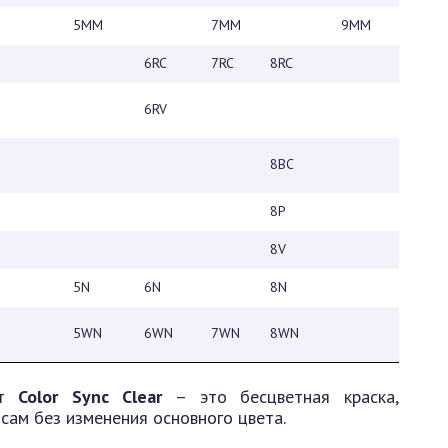
5ММ
7ММ
9MM
10ММ
6RC
7RC
8RC
6RV
8BC
8P
10P
8V
5N
6N
8N
10N
5WN
6WN
7WN
8WN
т
Color Synс Clear
– это бесцветная краска,
сам без изменения основного цвета.