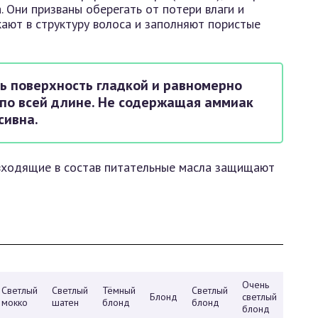
. Они призваны оберегать от потери влаги и
кают в структуру волоса и заполняют пористые
ь поверхность гладкой и равномерно
 по всей длине. Не содержащая аммиак
сивна.
а входящие в состав питательные масла защищают
Очень
Самы
Светлый
Светлый
Тёмный
Светлый
Блонд
светлый
светл
мокко
шатен
блонд
блонд
блонд
блон