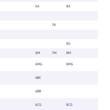
6А
8А
10А
7R
10V
8G
10G
6М
7M
8M
10М
6MG
8MG
6BC
6BR
6CG
8CG