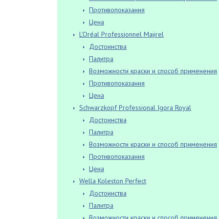
Противопоказания
Цена
L’Oréal Professionnel Majirel
Достоинства
Палитра
Возможности краски и способ применения
Противопоказания
Цена
Schwarzkopf Professional Igora Royal
Достоинства
Палитра
Возможности краски и способ применения
Противопоказания
Цена
Wella Koleston Perfect
Достоинства
Палитра
Возможности краски и способ применения