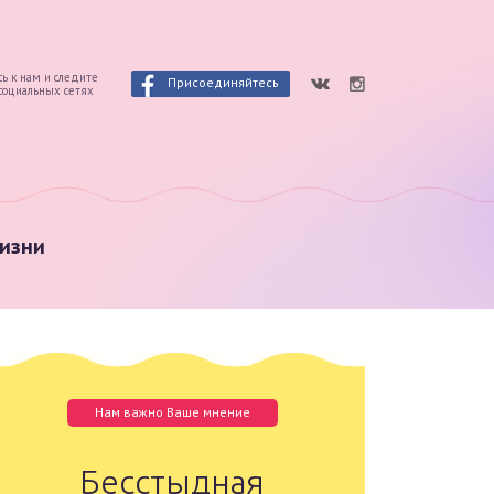
ь к нам и следите
Присоединяйтесь
 социальных сетях
изни
Нам важно Ваше мнение
Бесстыдная