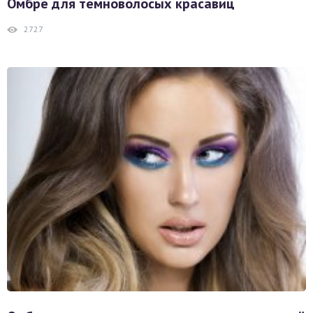
Омбре для темноволосых красавиц
2727