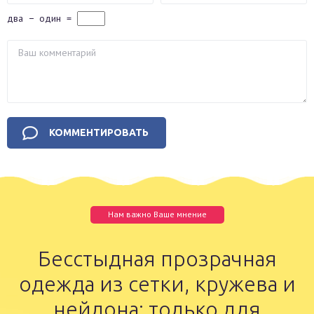
два
−
один
=
Нам важно Ваше мнение
Бесстыдная прозрачная
одежда из сетки, кружева и
нейлона: только для