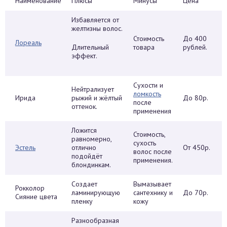
Наименование
Плюсы
Минусы
Цена
Избавляется от
желтизны волос.
Стоимость
До 400
Лореаль
Длительный
товара
рублей.
эффект.
Сухости и
Нейтрализует
ломкость
Ирида
рыжий и жёлтый
До 80р.
после
оттенок.
применения
Ложится
Стоимость,
равномерно,
сухость
Эстель
отлично
От 450р.
волос после
подойдёт
применения.
блондинкам.
Создает
Вымазывает
Рокколор
ламинирующую
сантехнику и
До 70р.
Сияние цвета
пленку
кожу
Разнообразная