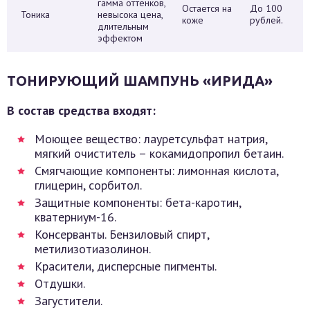
гамма оттенков,
Остается на
До 100
Тоника
невысока цена,
коже
рублей.
длительным
эффектом
ТОНИРУЮЩИЙ ШАМПУНЬ «ИРИДА»
В состав средства входят:
Моющее вещество: лауретсульфат натрия,
мягкий очиститель – кокамидопропил бетаин.
Смягчающие компоненты: лимонная кислота,
глицерин, сорбитол.
Защитные компоненты: бета-каротин,
кватерниум-16.
Консерванты. Бензиловый спирт,
метилизотиазолинон.
Красители, дисперсные пигменты.
Отдушки.
Загустители.