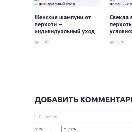
Женские шампуни от
Свекла 
перхоти —
перхоть
индивидуальный уход
условия
5083
3781
ДОБАВИТЬ КОММЕНТАР
семь
−
=
пять