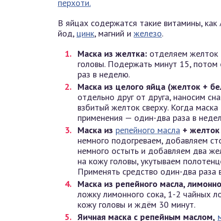
перхоти.
В яйцах содержатся такие витамины, как А
йод,
цинк
, магний и
железо
.
Маска из желтка:
отделяем желток о
головы. Подержать минут 15, потом 
раз в неделю.
Маска из целого яйца (желток + бе
отдельно друг от друга, наносим сн
взбитый желток сверху. Когда маска
применения — один-два раза в недел
Маска из
репейно
го
масла
+ желток 
немного подогреваем, добавляем ст
немного остыть и добавляем два же
на кожу головы, укутываем полотенц
Применять средство один-два раза 
Маска из репейного масла, лимонно
ложку лимонного сока, 1-2 чайных ло
кожу головы и ждём 30 минут.
Яичная маска с репейным маслом,