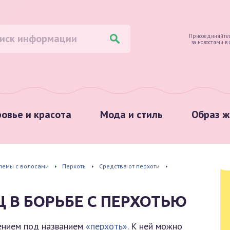
Присоединяйтес
за новостями в
овье и красота
Мода и стиль
Образ ж
лемы с волосами
Перхоть
Средства от перхоти
 В БОРЬБЕ С ПЕРХОТЬЮ
лением под названием
«перхоть».
К ней можно