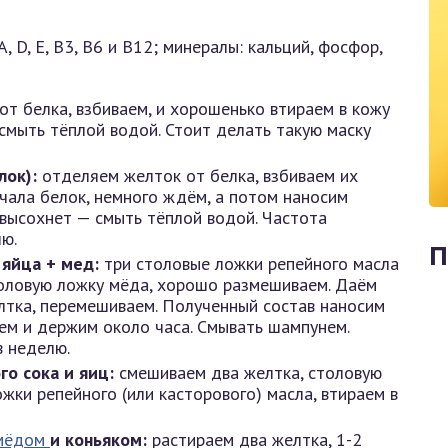
, D, Е, В3, В6 и В12; минералы: кальций, фосфор,
т белка, взбиваем, и хорошенько втираем в кожу
смыть тёплой водой. Стоит делать такую маску
лок):
отделяем желток от белка, взбиваем их
ачала белок, немного ждём, а потом наносим
 высохнет — смыть тёплой водой. Частота
ю.
П
яйца + мед:
три столовые ложки репейного масла
оловую ложку мёда, хорошо размешиваем. Даём
лтка, перемешиваем. Полученный состав наносим
ем и держим около часа. Смывать шампунем.
в неделю.
го сока и яиц:
смешиваем два желтка, столовую
жки репейного (или касторового) масла, втираем в
мёдом
и коньяком:
растираем два желтка, 1-2