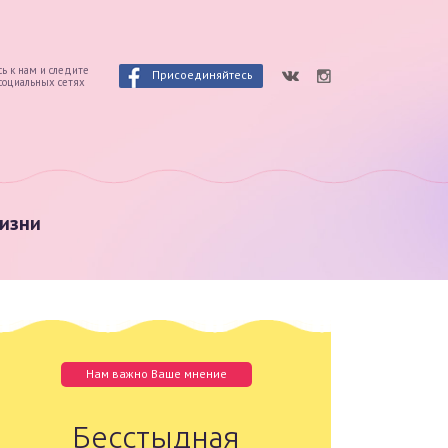
ь к нам и следите
Присоединяйтесь
 социальных сетях
изни
Нам важно Ваше мнение
Бесстыдная