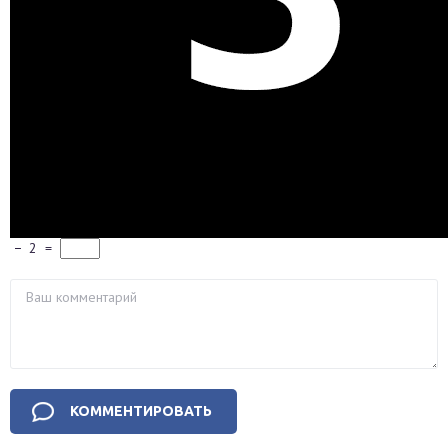
−
2
=