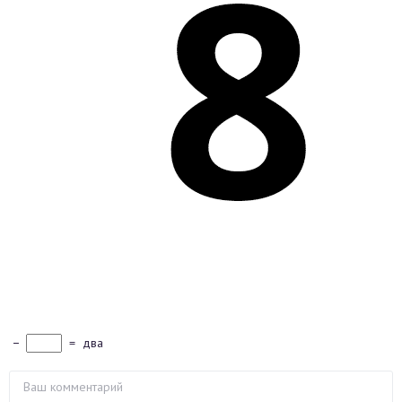
−
=
два