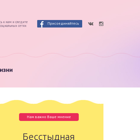
ь к нам и следите
Присоединяйтесь
 социальных сетях
изни
Нам важно Ваше мнение
Бесстыдная