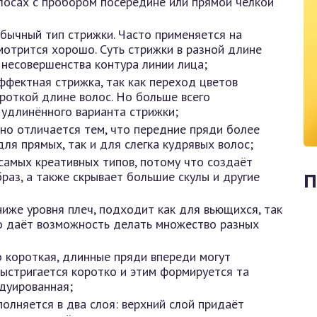
осах с пробором посередине или прямой чёлкой
бычный тип стрижки. Часто применяется на
мотрится хорошо. Суть стрижки в разной длине
 несовершенства контура линии лица;
ффектная стрижка, так как переход цветов
роткой длине волос. Но больше всего
 удлинённого варианта стрижки;
 но отличается тем, что передние пряди более
для прямых, так и для слегка кудрявых волос;
самых креативных типов, потому что создаёт
раз, а также скрывает большие скулы и другие
П
иже уровня плеч, подходит как для вьющихся, так
то даёт возможность делать множество разных
 короткая, длинные пряди впереди могут
выстригается коротко и этим формируется та
адуированная;
полняется в два слоя: верхний слой придаёт