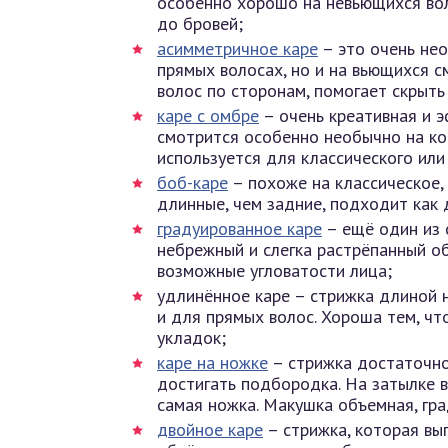
особенно хорошо на невьющихся вол
до бровей;
асимметричное каре
– это очень нео
прямых волосах, но и на вьющихся с
волос по сторонам, помогает скрыть
каре с омбре
– очень креативная и э
смотрится особенно необычно на ко
используется для классического или
боб-каре
– похоже на классическое,
длинные, чем задние, подходит как 
градуированное каре
– ещё один из 
небрежный и слегка растрёпанный об
возможные угловатости лица;
удлинённое каре – стрижка длиной н
и для прямых волос. Хороша тем, ч
укладок;
каре на ножке
– стрижка достаточно
достигать подбородка. На затылке 
самая ножка. Макушка объемная, гр
двойное каре
– стрижка, которая вы