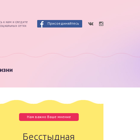
ь к нам и следите
Присоединяйтесь
 социальных сетях
изни
Нам важно Ваше мнение
Бесстыдная