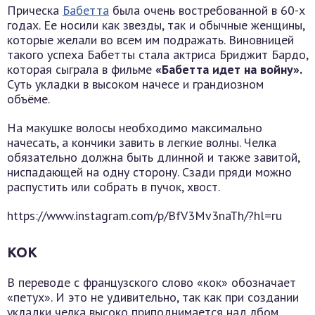
Прическа
Бабетта
была очень востребованной в 60-х
годах. Ее носили как звезды, так и обычные женщины,
которые желали во всем им подражать. Виновницей
такого успеха Бабетты стала актриса Бриджит Бардо,
которая сыграла в фильме
«Бабетта идет на войну».
Суть укладки в высоком начесе и грандиозном
объёме.
На макушке волосы необходимо максимально
начесать, а кончики завить в легкие волны. Челка
обязательно должна быть длинной и также завитой,
ниспадающей на одну сторону. Сзади пряди можно
распустить или собрать в пучок, хвост.
https://www.instagram.com/p/BfV3Mv3naTh/?hl=ru
КОК
В переводе с французского слово «кок» обозначает
«петух». И это не удивительно, так как при создании
укладки челка высоко приподнимается над лбом,