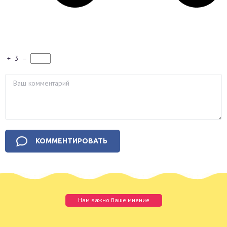
+
3
=
Нам важно Ваше мнение