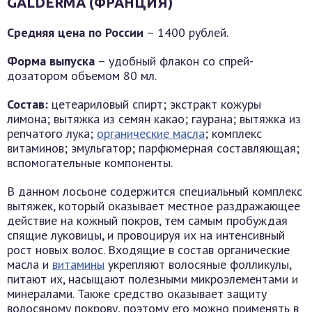
GALDERMA (ФРАНЦИЯ)
Средняя цена по России
– 1400 рублей.
Форма выпуска
– удобный флакон со спрей-
дозатором объемом 80 мл.
Состав:
цетеариловый спирт; экстракт кожуры
лимона; вытяжка из семян какао; гаурана; вытяжка из
репчатого лука;
органические масла
; комплекс
витаминов; эмульгатор; парфюмерная составляющая;
вспомогательные компоненты.
В данном лосьоне содержится специальный комплекс
вытяжек, который оказывает местное раздражающее
действие на кожный покров, тем самым пробуждая
спящие луковицы, и провоцируя их на интенсивный
рост новых волос. Входящие в состав органические
масла и
витамины
укрепляют волосяные фолликулы,
питают их, насыщают полезными микроэлементами и
минералами. Также средство оказывает защиту
волосяному покрову, поэтому его можно применять в