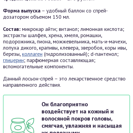
Форма выпуска
– удобный баллон со спрей-
дозатором объемом 150 мл.
Состав:
микрокар айти; витанол; лимонная кислота;
экстракты шалфея, хрена, хмеля, ромашки,
подорожника, пиона, можжевельника, мать-и-мачехи,
лопуха дикого, крапивы, клевера, зверобоя, коры ивы,
березы,
коллаген
(гидролизованный); d-пантенол;
глицерин
; парфюмерная составляющая;
вспомогательные компоненты.
Данный лосьон-спрей – это лекарственное средство
направленного действия.
Он благоприятно
воздействует на кожный и
волосяной покров головы,
смягчая, увлажняя и насыщая
их полезными