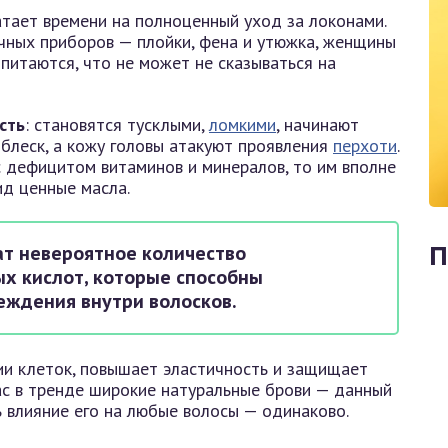
атает времени на полноценный уход за локонами.
чных приборов — плойки, фена и утюжка, женщины
питаются, что не может не сказываться на
сть
: становятся тусклыми,
ломкими
, начинают
 блеск, а кожу головы атакуют проявления
перхоти
.
с дефицитом витаминов и минералов, то им вполне
ид ценные масла.
ат невероятное количество
П
 кислот, которые способны
еждения внутри волосков.
ии клеток, повышает эластичность и защищает
ас в тренде широкие натуральные брови — данный
ь влияние его на любые волосы — одинаково.