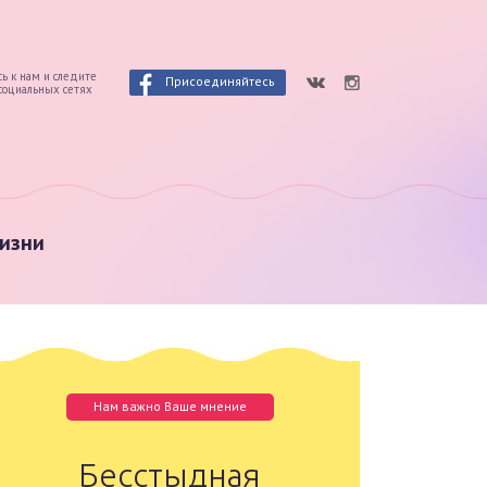
ь к нам и следите
Присоединяйтесь
 социальных сетях
изни
Нам важно Ваше мнение
Бесстыдная