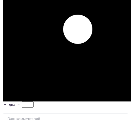
+
два
=