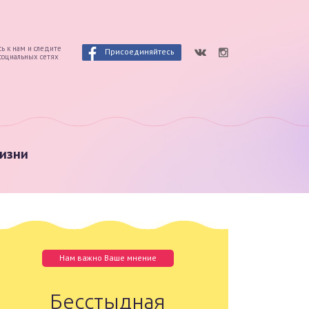
ь к нам и следите
Присоединяйтесь
 социальных сетях
изни
Нам важно Ваше мнение
Бесстыдная