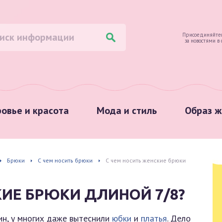
Присоединяйтес
за новостями в
овье и красота
Мода и стиль
Образ ж
Брюки
С чем носить брюки
С чем носить женские брюки
КИЕ БРЮКИ ДЛИНОЙ 7/8?
н, у многих даже вытеснили
юбки
и
платья
. Дело