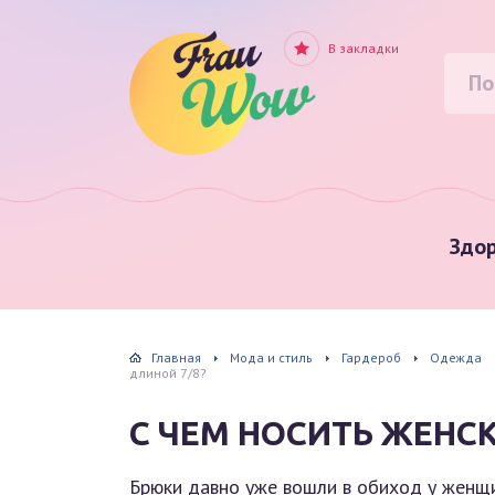
В закладки
Здор
Главная
Мода и стиль
Гардероб
Одежда
длиной 7/8?
С ЧЕМ НОСИТЬ ЖЕНС
Брюки давно уже вошли в обиход у женщи