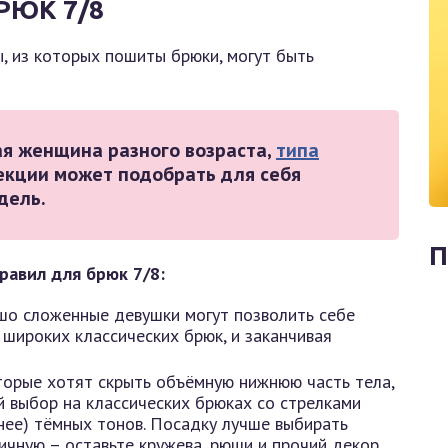
РЮК 7/8
, из которых пошиты брюки, могут быть
я женщина разного возраста,
типа
екции может подобрать для себя
дель.
П
равил для брюк 7/8:
шо сложенные девушки могут позволить себе
широких классических брюк, и заканчивая
торые хотят скрыть объёмную нижнюю часть тела,
й выбор на классических брюках со стрелками
йнее) тёмных тонов. Посадку лучше выбирать
ичную – оставьте кружева, рюши и прочий декор