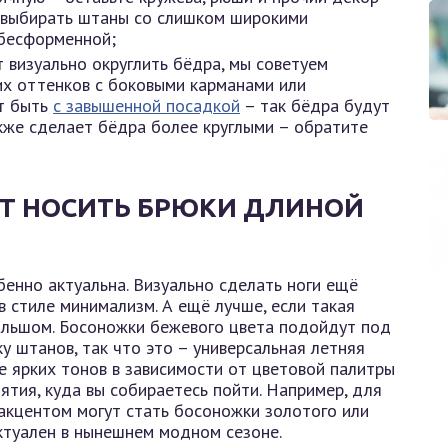
т выбирать штаны со слишком широкими
 бесформенной;
 визуально округлить бёдра, мы советуем
их оттенков с боковыми карманами или
ут быть
с завышенной посадкой
– так бёдра будут
кже сделает бёдра более круглыми – обратите
ИТ НОСИТЬ БРЮКИ ДЛИНОЙ
бенно актуальна. Визуально сделать ноги ещё
 стиле минимализм. А ещё лучше, если такая
большом. Босоножки бежевого цвета подойдут под
 штанов, так что это – универсальная летняя
е ярких тонов в зависимости от цветовой палитры
ятия, куда вы собираетесь пойти. Например, для
акцентом могут стать босоножки золотого или
ктуален в нынешнем модном сезоне.