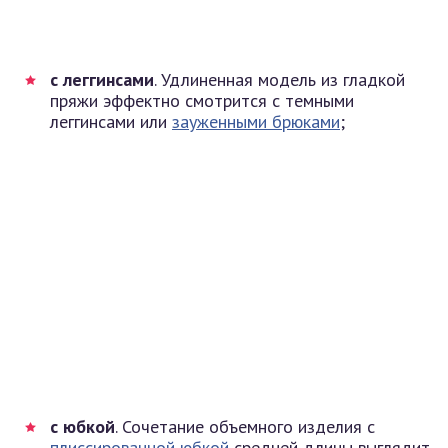
с леггинсами
. Удлиненная модель из гладкой
пряжи эффектно смотрится с темными
леггинсами или
зауженными брюками
;
с юбкой
. Сочетание объемного изделия с
плиссированной юбкой
средней длины выглядит