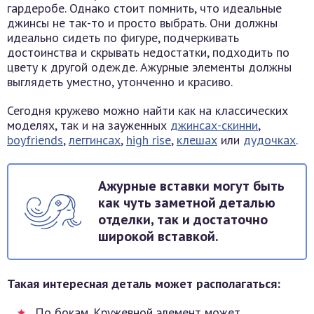
гардеробе. Однако стоит помнить, что идеальные
джинсы не так-то и просто выбрать. Они должны
идеально сидеть по фигуре, подчеркивать
достоинства и скрывать недостатки, подходить по
цвету к другой одежде. Ажурные элементы должны
выглядеть уместно, утонченно и красиво.
Сегодня кружево можно найти как на классических
моделях, так и на зауженных
джинсах-скинни
,
boyfriends
,
леггинсах
,
high rise
,
клешах
или
дудочках
.
Ажурные вставки могут быть
как чуть заметной деталью
отделки, так и достаточно
широкой вставкой.
Такая интересная деталь может располагаться:
По бокам. Кружевной элемент может