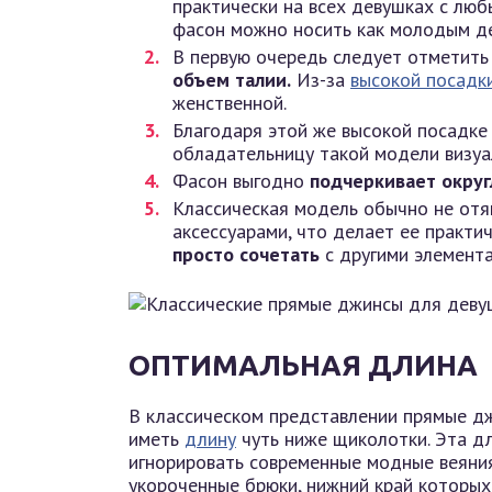
практически на всех девушках с лю
фасон можно носить как молодым де
В первую очередь следует отметить 
объем талии.
Из-за
высокой посадк
женственной.
Благодаря этой же высокой посадк
обладательницу такой модели визуа
Фасон выгодно
подчеркивает округ
Классическая модель обычно не от
аксессуарами, что делает ее практ
просто сочетать
с другими элемента
ОПТИМАЛЬНАЯ ДЛИНА
В классическом представлении прямые джи
иметь
длину
чуть ниже щиколотки. Эта дл
игнорировать современные модные веяния
укороченные брюки, нижний край которых