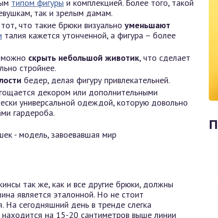
бым
типом фигуры
и комплекцией. Более того, такой
вушкам, так и зрелым дамам.
тот, что такие брюки визуально
уменьшают
и
талия кажется утонченной, а фигура – более
е можно
скрыть небольшой животик
, что сделает
льно стройнее.
лости
бедер, делая фигуру привлекательней.
ягощается декором или дополнительными
ически универсальной одеждой, которую довольно
ми гардероба.
П
нсы так же, как и все другие брюки, должны
ина является эталонной. Но не стоит
. На сегодняшний день в тренде слегка
 находится на 15-20 сантиметров выше линии