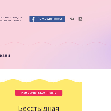
ь к нам и следите
Присоединяйтесь
 социальных сетях
изни
Нам важно Ваше мнение
Бесстыдная