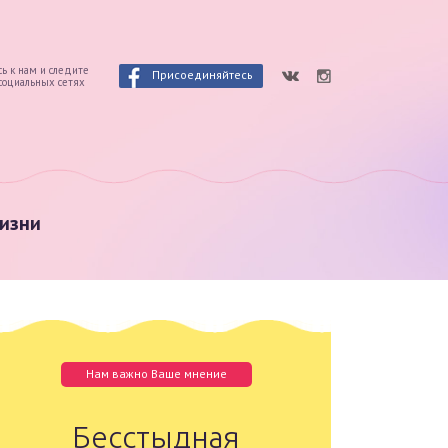
ь к нам и следите
Присоединяйтесь
 социальных сетях
изни
Нам важно Ваше мнение
Бесстыдная