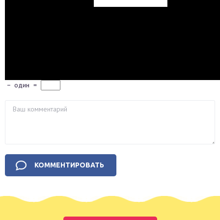
−
один
=