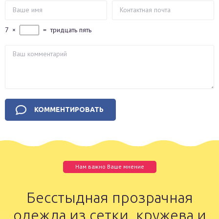
7
×
=
тридцать пять
Нам важно Ваше мнение
Бесстыдная прозрачная
одежда из сетки, кружева и