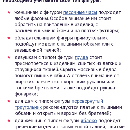
необходимо учитывать свой тип фигуры:
женщинам с фигурой
песочные часы
подходят
любые фасоны. Особое внимание им стоит
обратить на приталенные изделия, с
расклешенными юбками и на платья-футляры;
обладательницам фигуры прямоугольник
подойдут модели с пышными юбками или с
завышенной талией;
девушкам с типом фигуры
груша
стоит
присмотреться к изделиям, сшитых из легких и
струящихся тканей. Скрыть массивные бедра
помогут пышные юбки. А отвлечь внимание от
широких плеч можно коротким рукавом или
тонкими бретелями. Также подойдут рукава-
фонарики;
для дам с типом фигуры
перевернутый
треугольник
рекомендуются платья с пышными
юбками и открытым верхом без бретелей;
для женщин с типом фигуры
яблоко
подойдут
греческие модели с завышенной талией, сшитые