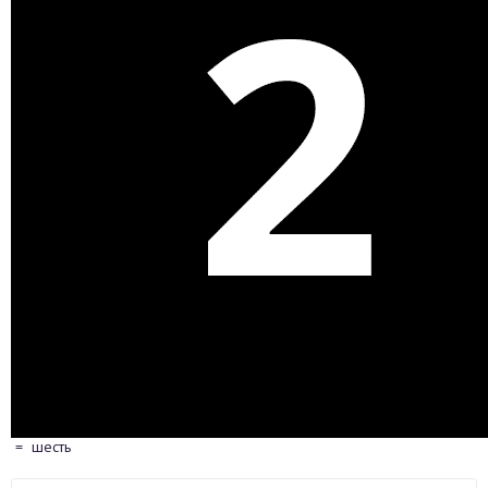
=
шесть