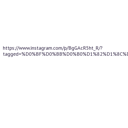
https://www.instagram.com/p/BgGAcR5ht_R/?
tagged=%D0%BF%D0%BB%D0%B0%D1%82%D1%8C