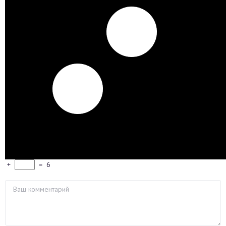
+
=
6