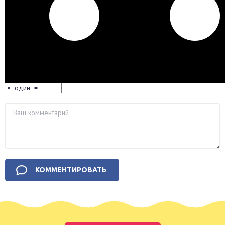
×
один
=