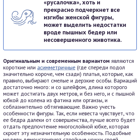
«русалочка», хоть и
прекрасно подчеркнет все
изгибы женской фигуры,
может выделить недостатки
вроде пышных бедер или
несовершенного животика.
Оригинальным и современным вариантом
являются
короткие или
асимметричные
(где спереди подол
значительно короче, чем сзади) платья, которые, как
правило, выбирают смелые и дерзкие особы. Вариаций
достаточно много: и со шлейфом, длина которого
может достигать двух метров, и без него, и с пышной
юбкой до колена из фатина или органзы, и
соблазнительно обтягивающие. Важно учесть
особенности фигуры. Так, если невеста чувствует, что
ее бедра далеки от совершенства, лучше всего будет
отдать предпочтение многослойной юбке, которая
скроет эту незначительную особенность. Подобные
модели демонстрируют стройные ножки своей