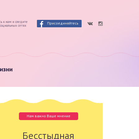
ь к нам и следите
Присоединяйтесь
 социальных сетях
изни
Нам важно Ваше мнение
Бесстыдная